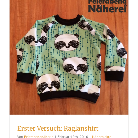
Erster Versuch: Raglanshirt
Von
Feierabendnäherin
|
Februar 12th, 2016
|
Nähprojekte