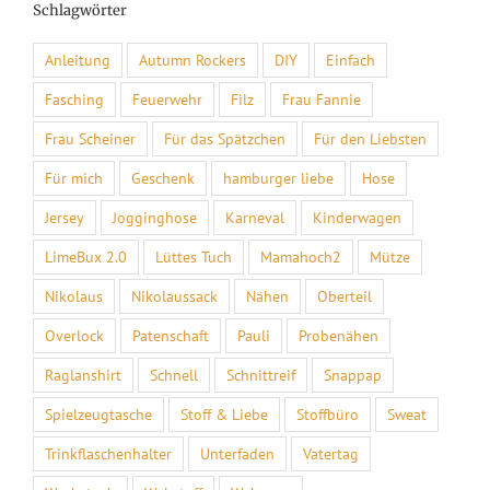
Schlagwörter
Anleitung
Autumn Rockers
DIY
Einfach
Fasching
Feuerwehr
Filz
Frau Fannie
Frau Scheiner
Für das Spätzchen
Für den Liebsten
Für mich
Geschenk
hamburger liebe
Hose
Jersey
Jogginghose
Karneval
Kinderwagen
LimeBux 2.0
Lüttes Tuch
Mamahoch2
Mütze
Nikolaus
Nikolaussack
Nähen
Oberteil
Overlock
Patenschaft
Pauli
Probenähen
Raglanshirt
Schnell
Schnittreif
Snappap
Spielzeugtasche
Stoff & Liebe
Stoffbüro
Sweat
Trinkflaschenhalter
Unterfaden
Vatertag