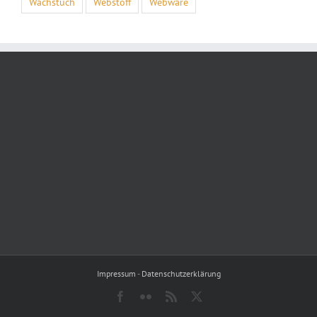
Wachstuch
Webstoff
Webware
Impressum
-
Datenschutzerklärung
Facebook
Flickr
Rss
X