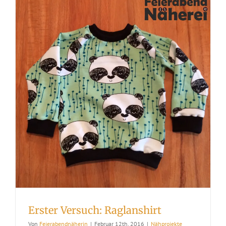
Erster Versuch: Raglanshirt
Von
Feierabendnäherin
|
Februar 12th, 2016
|
Nähprojekte