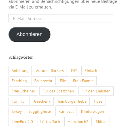
abonnieren und Benachrichtigungen über neue Beiträge
via E-Mail zu erhalten.
E-
Mail-
Adresse
Abonnieren
Schlagwörter
Anleitung
Autumn Rockers
DIY
Einfach
Fasching
Feuerwehr
Filz
Frau Fannie
Frau Scheiner
Für das Spätzchen
Für den Liebsten
Für mich
Geschenk
hamburger liebe
Hose
Jersey
Jogginghose
Karneval
Kinderwagen
LimeBux 2.0
Lüttes Tuch
Mamahoch2
Mütze