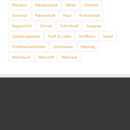
Nikolaus
Nikolaussack
Nähen
Oberteil
Overlock
Patenschaft
Pauli
Probenähen
Raglanshirt
Schnell
Schnittreif
Snappap
Spielzeugtasche
Stoff & Liebe
Stoffbüro
Sweat
Trinkflaschenhalter
Unterfaden
Vatertag
Wachstuch
Webstoff
Webware