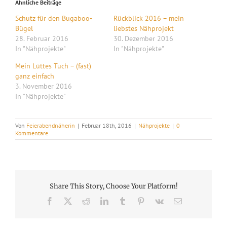
Ähnliche Beiträge
Schutz für den Bugaboo-
Rückblick 2016 – mein
Bügel
liebstes Nähprojekt
28. Februar 2016
30. Dezember 2016
In "Nähprojekte"
In "Nähprojekte"
Mein Lüttes Tuch – (fast)
ganz einfach
3. November 2016
In "Nähprojekte"
Von
Feierabendnäherin
|
Februar 18th, 2016
|
Nähprojekte
|
0
Kommentare
Share This Story, Choose Your Platform!
Facebook
X
Reddit
LinkedIn
Tumblr
Pinterest
Vk
E-
Mail