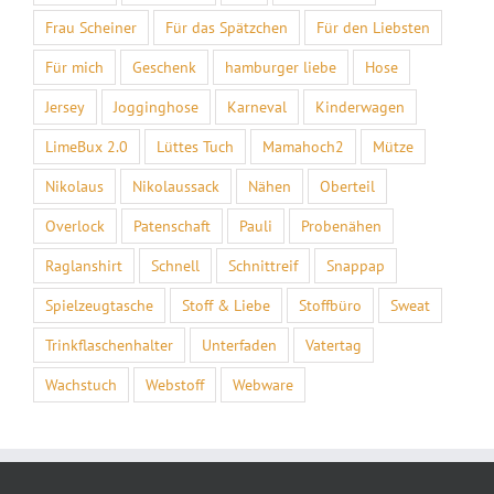
Frau Scheiner
Für das Spätzchen
Für den Liebsten
Für mich
Geschenk
hamburger liebe
Hose
Jersey
Jogginghose
Karneval
Kinderwagen
LimeBux 2.0
Lüttes Tuch
Mamahoch2
Mütze
Nikolaus
Nikolaussack
Nähen
Oberteil
Overlock
Patenschaft
Pauli
Probenähen
Raglanshirt
Schnell
Schnittreif
Snappap
Spielzeugtasche
Stoff & Liebe
Stoffbüro
Sweat
Trinkflaschenhalter
Unterfaden
Vatertag
Wachstuch
Webstoff
Webware