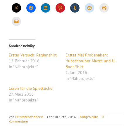
Ähnliche Beiträge
Erster Versuch: Raglanshirt
Erstes Mal Probenähen:
12. Februar 2016
Hubschrauber-Mütze und U-
In "Nähprojekte"
Boot Shirt
2. Juni 2016
In "Nähprojekte"
Essen für die Spielküche
27. März 2016
In "Nähprojekte"
Von
Feierabendnäherin
|
Februar 12th, 2016
|
Nähprojekte
|
0
Kommentare