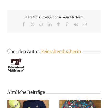
Share This Story, Choose Your Platform!
Facebook
X
Reddit
LinkedIn
Tumblr
Pinterest
Vk
E-
Mail
Über den Autor:
Feierabendnäherin
Ähnliche Beiträge